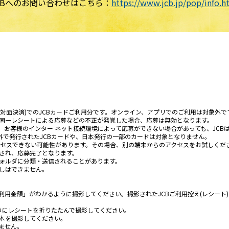
CBへのお問い合わせはこちら：
https://www.jcb.jp/pop/info.h
(対面決済)でのJCBカードご利用分です。オンライン、アプリでのご利用は対象外で
、同一レシートによる応募などの不正が発覚した場合、応募は無効となります。
、お客様のインター ネット接続環境によって応募ができない場合があっても、JCB
以外で発行されたJCBカードや、日本発行の一部のカードは対象となりません。
アクセスできない可能性があります。その場合、別の端末からのアクセスをお試しくだ
信され、応募完了となります。
フォルダに分類・送信されることがあります。
消しはできません。
用」「4. 利用金額」がわかるように撮影してください。撮影されたJCBご利用控え(レ
ようにレシートを折りたたんで撮影してください。
原本を撮影してください。
ません。