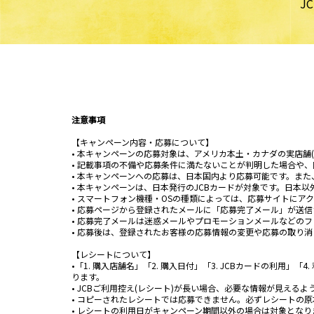
J
注意事項
【キャンペーン内容・応募について】
• 本キャンペーンの応募対象は、アメリカ本土・カナダの実店舗
• 記載事項の不備や応募条件に満たないことが判明した場合や
• 本キャンペーンへの応募は、日本国内より応募可能です。また
• 本キャンペーンは、日本発行のJCBカードが対象です。日本
• スマートフォン機種・OSの種類によっては、応募サイトに
• 応募ページから登録されたメールに「応募完了メール」が送
• 応募完了メールは迷惑メールやプロモーションメールなどの
• 応募後は、登録されたお客様の応募情報の変更や応募の取り
【レシートについて】
•「1. 購入店舗名」「2. 購入日付」「3. JCBカードの利
ります。
• JCBご利用控え(レシート)が長い場合、必要な情報が見える
• コピーされたレシートでは応募できません。必ずレシートの
• レシートの利用日がキャンペーン期間以外の場合は対象となり