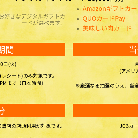
Amazonギフトカ
、お好きなデジタルギフトカ
QUOカードPay
ードが選べます。
美味しい肉カード
期間
当
30日(火)
(アメリ
(レシート)のみ対象です。
0 PMまで（日本時間）
※厳選なる抽選のうえ、当
分
加盟店の店頭利用が対象です。
JCBカ